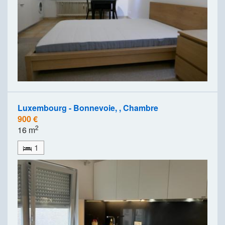
Luxembourg - Bonnevoie, , Chambre
900 €
2
16 m
1