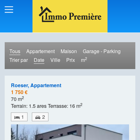
Tous
Appartement
Maison
Garage - Parking
2
Trier par
Date
Ville
Prix
m
Roeser, Appartement
1 750 €
2
70 m
2
Terrain: 1.5 ares Terrasse: 16 m
1
2