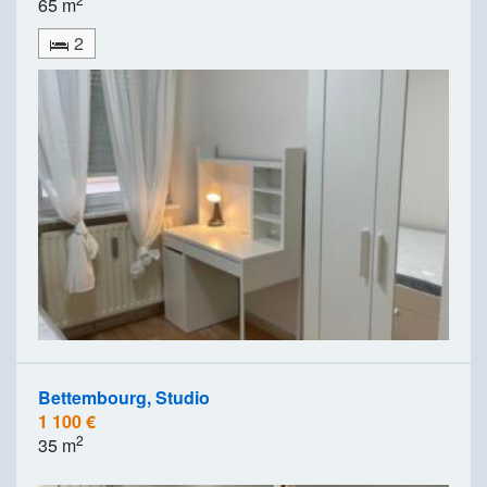
65 m
2
Bettembourg, Studio
1 100 €
2
35 m