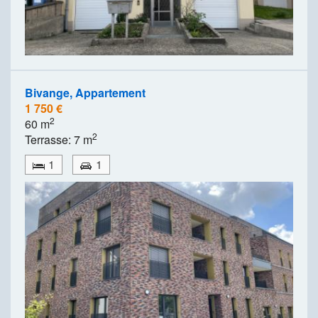
Bivange, Appartement
1 750 €
2
60 m
2
Terrasse: 7 m
1
1