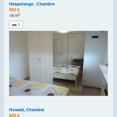
Hesperange , Chambre
850 €
2
18 m
1
Howald, Chambre
850 €