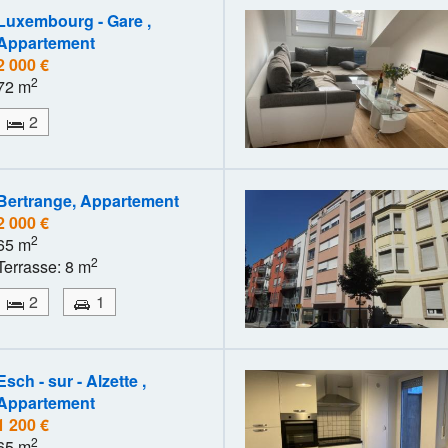
Luxembourg - Gare ,
Appartement
2 000 €
2
72 m
2
Bertrange, Appartement
2 000 €
2
65 m
2
Terrasse: 8 m
2
1
Esch - sur - Alzette ,
Appartement
1 200 €
2
65 m