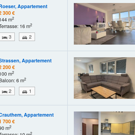
Roeser, Appartement
2 300 €
2
144 m
2
Terrasse: 16 m
3
2
Strassen, Appartement
2 200 €
2
100 m
2
Balcon: 6 m
2
1
Crauthem, Appartement
1 700 €
2
90 m
2
Terrasse: 10 m