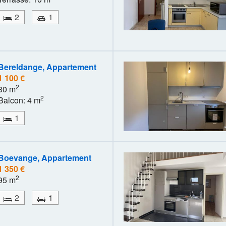
2
1
Bereldange, Appartement
1 100 €
2
30 m
2
Balcon: 4 m
1
Boevange, Appartement
1 350 €
2
95 m
2
1