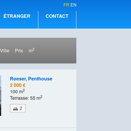
FR
EN
ÉTRANGER
CONTACT
2
Ville
Prix
m
Roeser, Penthouse
2 000 €
2
100 m
2
Terrasse: 55 m
2