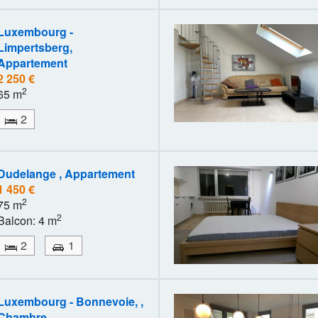
Luxembourg -
Limpertsberg,
Appartement
2 250 €
2
65 m
2
Dudelange , Appartement
1 450 €
2
75 m
2
Balcon: 4 m
2
1
Luxembourg - Bonnevoie, ,
Chambre