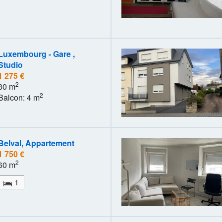
Luxembourg - Gare ,
Studio
1 275 €
2
30 m
2
Balcon: 4 m
Belval, Appartement
1 750 €
2
60 m
1