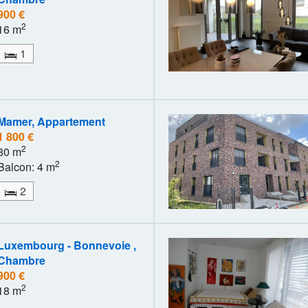
900 €
2
16 m
1
Mamer, Appartement
1 800 €
2
80 m
2
Balcon: 4 m
2
Luxembourg - Bonnevoie ,
Chambre
900 €
2
18 m