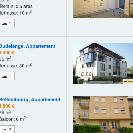
Terrain: 0.5 ares
2
Terrasse: 10 m
1
Dudelange, Appartement
1 400 €
2
65 m
2
Terrasse: 30 m
1
Bettembourg, Appartement
1 800 €
2
75 m
2
Balcon: 6 m
2