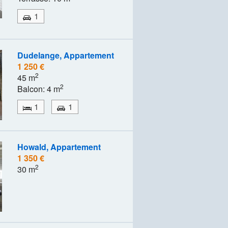
1
Dudelange, Appartement
1 250 €
2
45 m
2
Balcon: 4 m
1
1
Howald, Appartement
1 350 €
2
30 m