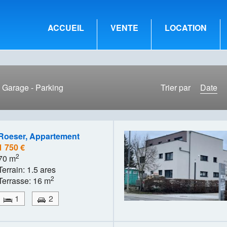
ACCUEIL
VENTE
LOCATION
Garage - Parking
Trier par
Date
Roeser, Appartement
1 750 €
2
70 m
Terrain: 1.5 ares
2
Terrasse: 16 m
1
2