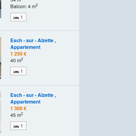
2
Balcon: 4 m
1
Esch - sur - Alzette ,
Appartement
1 250 €
2
40 m
1
Esch - sur - Alzette ,
Appartement
1 300 €
2
45 m
1