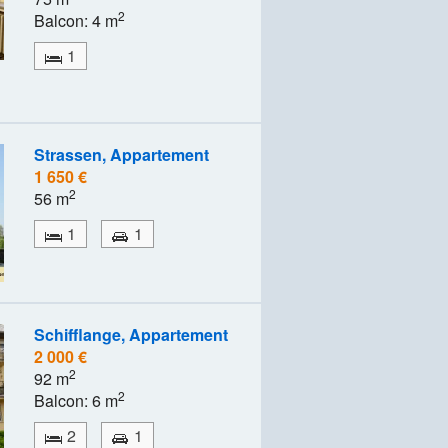
2
Balcon: 4 m
1
Strassen, Appartement
1 650 €
2
56 m
1
1
Schifflange, Appartement
2 000 €
2
92 m
2
Balcon: 6 m
2
1