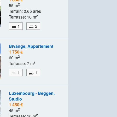
2
55 m
Terrain: 0.65 ares
2
Terrasse: 16 m
1
2
Bivange, Appartement
1 750 €
2
60 m
2
Terrasse: 7 m
1
1
Luxembourg - Beggen,
Studio
1 450 €
2
45 m
2
Terrasse: 10 m