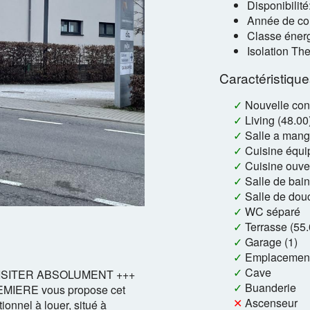
Disponibilit
Année de con
Classe énerg
Isolation Th
Caractéristiqu
✓
Nouvelle con
✓
Living (48.00
✓
Salle a mang
✓
Cuisine équi
✓
Cuisine ouve
✓
Salle de bain
✓
Salle de dou
✓
WC séparé
✓
Terrasse (55.
✓
Garage (1)
✓
Emplacement
✓
Cave
VISITER ABSOLUMENT +++
✓
Buanderie
EMIERE vous propose cet
✕
Ascenseur
onnel à louer, situé à