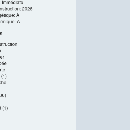
é: Immédiate
struction: 2026
étique: A
ermique: A
es
struction
)
er
pée
rte
 (1)
che
00)
 (1)