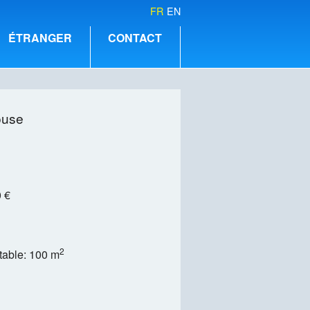
FR
EN
ÉTRANGER
CONTACT
ouse
 €
2
table: 100 m