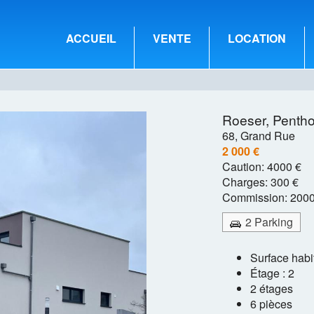
ACCUEIL
VENTE
LOCATION
Roeser,
Penth
68, Grand Rue
2 000 €
Caution:
4000 €
Charges:
300 €
Commission:
2000
2 Parking
Surface habi
Étage : 2
2 étages
6 pièces