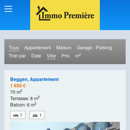
Tous
Appartement
Maison
Garage - Parking
2
Trier par
Date
Ville
Prix
m
Beggen, Appartement
1 650 €
2
70 m
2
Terrasse: 8 m
2
Balcon: 6 m
1
1