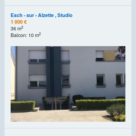
Esch - sur - Alzette , Studio
1 000 €
2
36 m
2
Balcon: 10 m