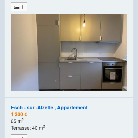
1
Esch - sur -Alzette , Appartement
1 300 €
2
65 m
2
Terrasse: 40 m