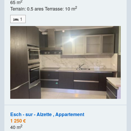
2
65 m
2
Terrain: 0.5 ares Terrasse: 10 m
1
Esch - sur - Alzette , Appartement
1 250 €
2
40 m