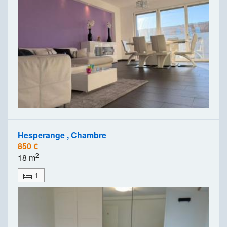
Hesperange , Chambre
850 €
2
18 m
1