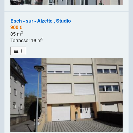
Esch - sur - Alzette , Studio
900 €
2
35 m
2
Terrasse: 16 m
1