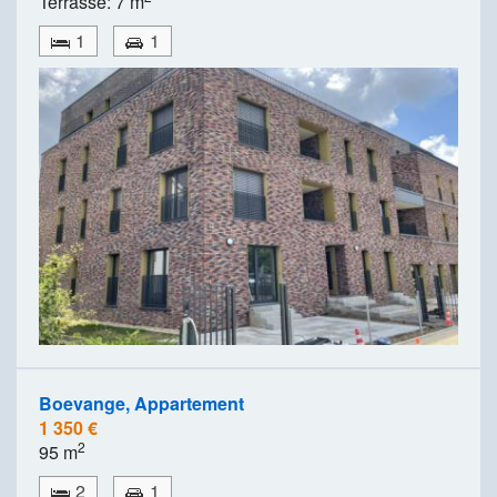
Terrasse: 7 m
1
1
Boevange, Appartement
1 350 €
2
95 m
2
1