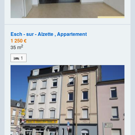
Esch - sur - Alzette , Appartement
1 250 €
2
35 m
1