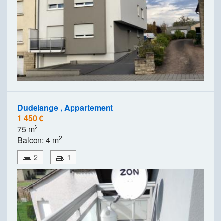
Dudelange , Appartement
1 450 €
2
75 m
2
Balcon: 4 m
2
1