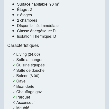
2
Surface habitable: 90 m
Étage : 2
2 étages
2 chambres
Disponibilité: Immédiate
Classe énergétique: D
Isolation Thermique: D
Caractéristiques
✓
Living (24.00)
✓
Salle a manger
✓
Cuisine équipée
✓
Salle de douche
✓
Balcon (6.00)
✓
Cave
✓
Buanderie
✓
Chauffage gaz
✓
Parquet
✕
Ascenseur
✓
Meublé