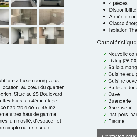
4 pièces
Disponibilit
Année de con
Classe énerg
Isolation Th
Caractéristiqu
✓
Nouvelle con
✓
Living (26.00
✓
Salle a mang
✓
Cuisine équi
lière à Luxembourg vous
✓
Cuisine ouve
 location au cœur du quartier
✓
Salle de dou
erich. Situé au 25 Boulevard
✓
Cave
velles tours au 4ème étage
✓
Buanderie
ace habitable de +/- 45 m2.
✓
Ascenseur
pement très haut de gamme,
✓
Inst. pers. h
es luminosité, d’espace, et
✓
Piscine
une couple ou une seule
Contactez-nous