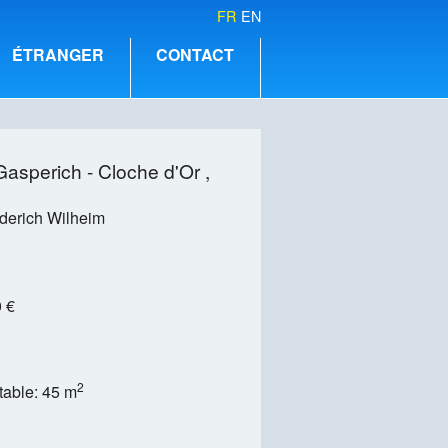
FR
EN
ÉTRANGER
CONTACT
asperich - Cloche d'Or ,
ederich Wilheim
 €
2
table: 45 m