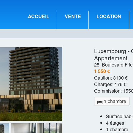
ACCUEIL
VENTE
LOCATION
Luxembourg - G
Appartement
25, Boulevard Fri
1 550 €
Caution:
3100 €
Charges:
175 €
Commission:
1550
1 chambre
Surface habi
4 étages
1 chambre