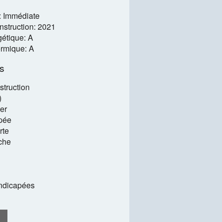
é: Immédiate
struction: 2021
étique: A
ermique: A
es
struction
)
er
pée
rte
che
andicapées