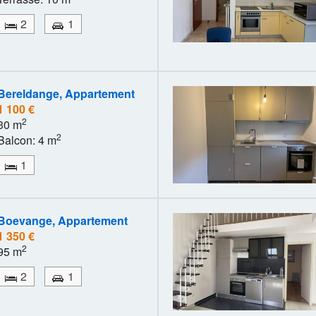
2
1
Bereldange, Appartement
1 100 €
2
30 m
2
Balcon: 4 m
1
Boevange, Appartement
1 350 €
2
95 m
2
1