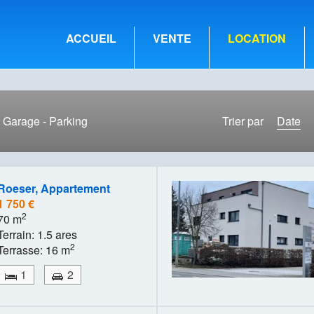
ACCUEIL
VENTE
LOCATION
Garage - Parking
Trier par
Date
Roeser, Appartement
1 750 €
2
70 m
Terrain: 1.5 ares
2
Terrasse: 16 m
1
2