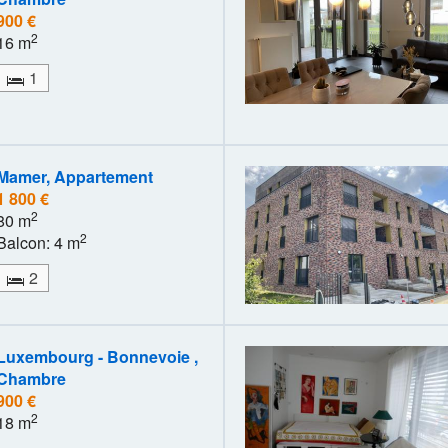
900 €
2
16 m
1
Mamer, Appartement
1 800 €
2
80 m
2
Balcon: 4 m
2
Luxembourg - Bonnevoie ,
Chambre
900 €
2
18 m