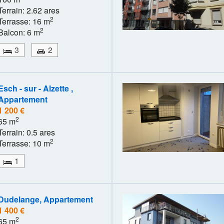
Terrain: 2.62 ares
2
Terrasse: 16 m
2
Balcon: 6 m
3
2
Esch - sur - Alzette ,
Appartement
1 200 €
2
65 m
Terrain: 0.5 ares
2
Terrasse: 10 m
1
Dudelange, Appartement
1 400 €
2
65 m