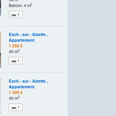
2
Balcon: 4 m
1
Esch - sur - Alzette ,
Appartement
1 250 €
2
40 m
1
Esch - sur - Alzette ,
Appartement
1 300 €
2
45 m
1