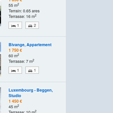
2
55 m
Terrain: 0.65 ares
2
Terrasse: 16 m
1
2
Bivange, Appartement
1 750 €
2
60 m
2
Terrasse: 7 m
1
1
Luxembourg - Beggen,
Studio
1 450 €
2
45 m
2
Terrasse: 10 m