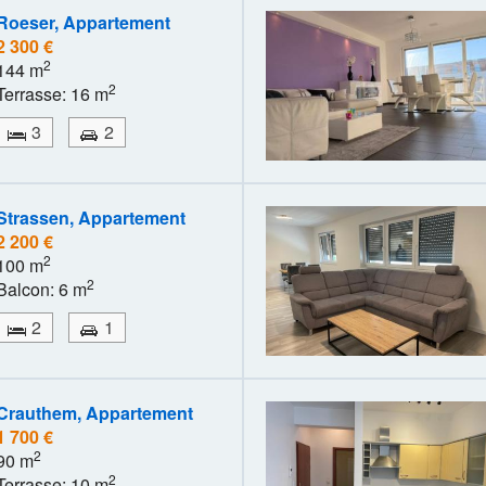
Roeser, Appartement
2 300 €
2
144 m
2
Terrasse: 16 m
3
2
Strassen, Appartement
2 200 €
2
100 m
2
Balcon: 6 m
2
1
Crauthem, Appartement
1 700 €
2
90 m
2
Terrasse: 10 m