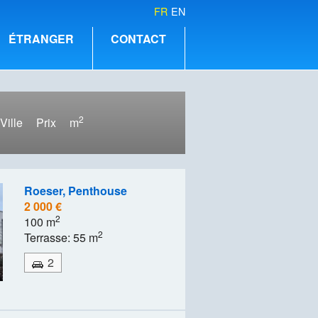
FR
EN
ÉTRANGER
CONTACT
2
Ville
Prix
m
Roeser, Penthouse
2 000 €
2
100 m
2
Terrasse: 55 m
2