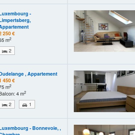
Luxembourg -
Limpertsberg,
Appartement
2 250 €
2
65 m
2
Dudelange , Appartement
1 450 €
2
75 m
2
Balcon: 4 m
2
1
Luxembourg - Bonnevoie, ,
Chambre