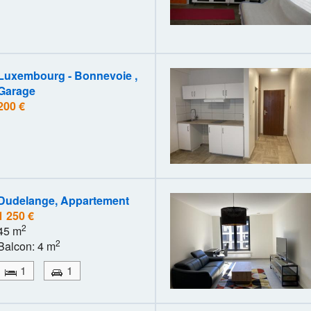
Luxembourg - Bonnevoie ,
Garage
200 €
Dudelange, Appartement
1 250 €
2
45 m
2
Balcon: 4 m
1
1