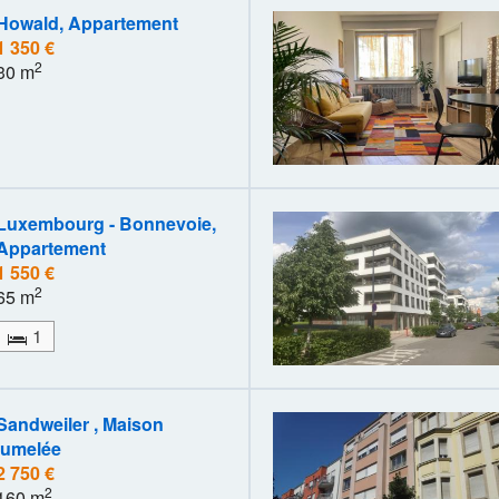
Howald, Appartement
1 350 €
2
30 m
Luxembourg - Bonnevoie,
Appartement
1 550 €
2
65 m
1
Sandweiler , Maison
jumelée
2 750 €
2
160 m