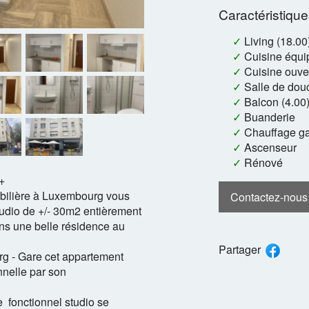
Caractéristiqu
✓
Living (18.00
✓
Cuisine équi
✓
Cuisine ouve
✓
Salle de dou
✓
Balcon (4.00
✓
Buanderie
✓
Chauffage g
✓
Ascenseur
✓
Rénové
+
lière à Luxembourg vous
Contactez-nous
tudio de +/- 30m2 entièrement
s une belle résidence au
Partager
rg - Gare cet appartement
nnelle par son
 fonctionnel studio se