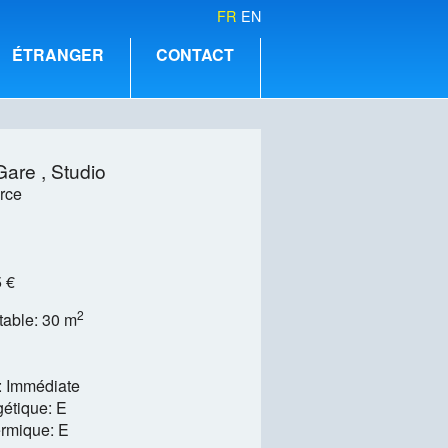
FR
EN
ÉTRANGER
CONTACT
Gare ,
Studio
rce
 €
2
table: 30 m
é: Immédiate
étique: E
ermique: E