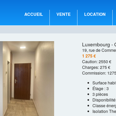
ACCUEIL
VENTE
LOCATION
Luxembourg - 
19, rue de Comme
1 275 €
Caution:
2550 €
Charges:
275 €
Commission:
1275
Surface habi
Étage : 3
3 pièces
Disponibilit
Classe énerg
Isolation Th