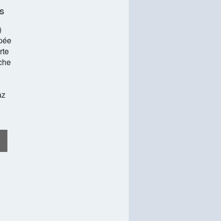
es
)
pée
rte
che
)
az