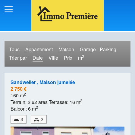
Tous
Appartement
Maison
Garage - Parking
2
Trier par
Date
Ville
Prix
m
Sandweiler , Maison jumelée
2 750 €
2
160 m
2
Terrain: 2.62 ares Terrasse: 16 m
2
Balcon: 6 m
3
2