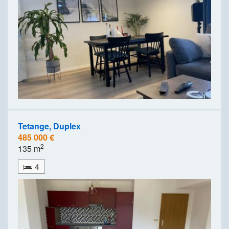
Tetange, Duplex
485 000 €
2
135 m
4