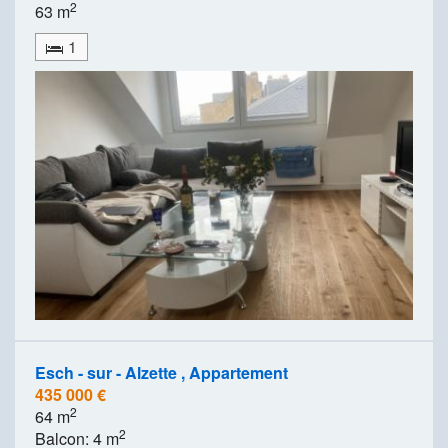
2
63 m
1
Esch - sur - Alzette , Appartement
435 000 €
2
64 m
2
Balcon: 4 m