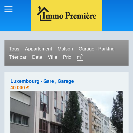
Tous
Appartement
Maison
Garage - Parking
2
Trier par
Date
Ville
Prix
m
Luxembourg - Gare , Garage
40 000 €