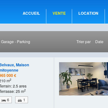
ACCUEIL
VENTE
LOCATION
Garage - Parking
Trier par
Date
Belvaux, Maison
mitoyenne
965 000 €
2
210 m
Terrain: 2.5 ares
2
Terrasse: 25 m
6
1