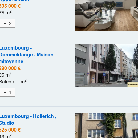
595 000 €
2
75 m
2
Luxembourg -
Dommeldange , Maison
mitoyenne
290 000 €
2
25 m
2
Balcon: 1 m
1
Luxembourg - Hollerich ,
Studio
525 000 €
2
43 m