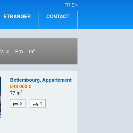
FR
EN
ÉTRANGER
CONTACT
2
Ville
Prix
m
Bettembourg, Appartement
649 000 €
2
77 m
2
1