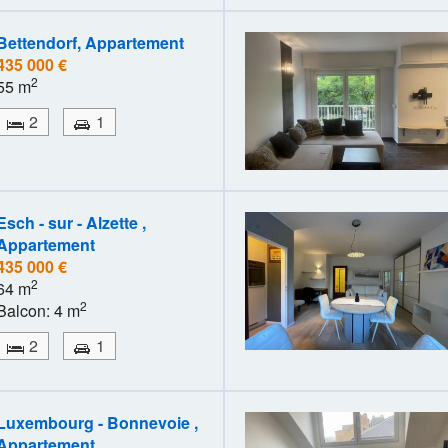
Bettendorf, Appartement
435 000 €
2
55 m
2
1
Esch - sur - Alzette ,
Appartement
435 000 €
2
64 m
2
Balcon: 4 m
2
1
Luxembourg - Bonnevoie ,
Appartement