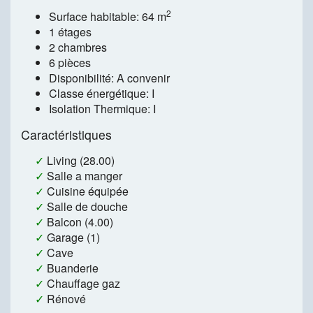
2
Surface habitable: 64 m
1 étages
2 chambres
6 pièces
Disponibilité: A convenir
Classe énergétique: I
Isolation Thermique: I
Caractéristiques
✓
Living (28.00)
✓
Salle a manger
✓
Cuisine équipée
✓
Salle de douche
✓
Balcon (4.00)
✓
Garage (1)
✓
Cave
✓
Buanderie
✓
Chauffage gaz
✓
Rénové