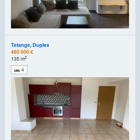
Tetange, Duplex
485 000 €
2
135 m
4