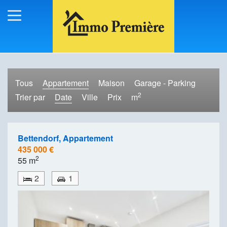
Tous
Appartement
Maison
Garage - Parking
2
Trier par
Date
Ville
Prix
m
Bettendorf, Appartement
435 000 €
2
55 m
2
1