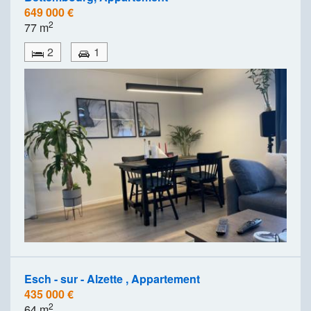
649 000 €
2
77 m
2
1
Esch - sur - Alzette , Appartement
435 000 €
2
64 m