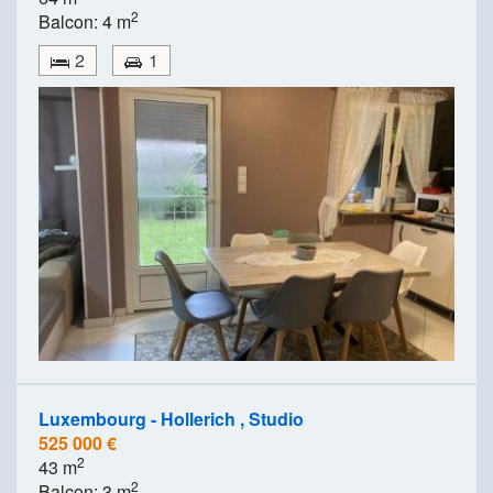
2
Balcon: 4 m
2
1
Luxembourg - Hollerich , Studio
525 000 €
2
43 m
2
Balcon: 3 m