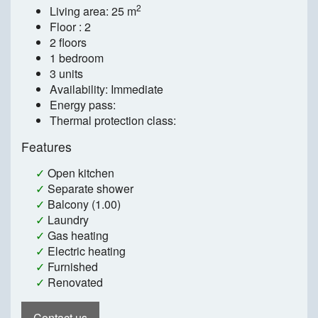
2
Living area: 25 m
Floor : 2
2 floors
1 bedroom
3 units
Availability: Immediate
Energy pass:
Thermal protection class:
Features
✓
Open kitchen
✓
Separate shower
✓
Balcony (1.00)
✓
Laundry
✓
Gas heating
✓
Electric heating
✓
Furnished
✓
Renovated
Contact us