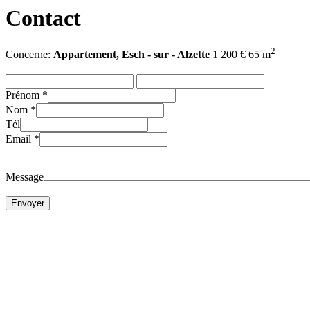
Contact
2
Concerne:
Appartement, Esch - sur - Alzette
1 200 € 65 m
Prénom
*
Nom
*
Tél
Email
*
Message